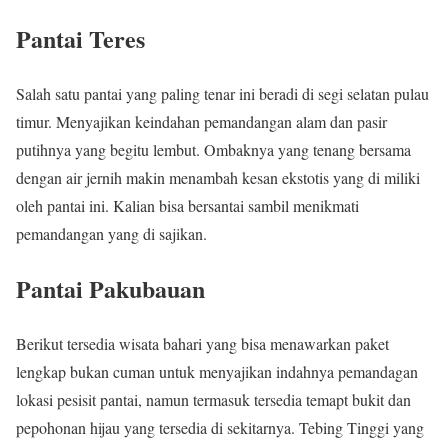
Pantai Teres
Salah satu pantai yang paling tenar ini beradi di segi selatan pulau
timur. Menyajikan keindahan pemandangan alam dan pasir
putihnya yang begitu lembut. Ombaknya yang tenang bersama
dengan air jernih makin menambah kesan ekstotis yang di miliki
oleh pantai ini. Kalian bisa bersantai sambil menikmati
pemandangan yang di sajikan.
Pantai Pakubauan
Berikut tersedia wisata bahari yang bisa menawarkan paket
lengkap bukan cuman untuk menyajikan indahnya pemandagan
lokasi pesisit pantai, namun termasuk tersedia temapt bukit dan
pepohonan hijau yang tersedia di sekitarnya. Tebing Tinggi yang