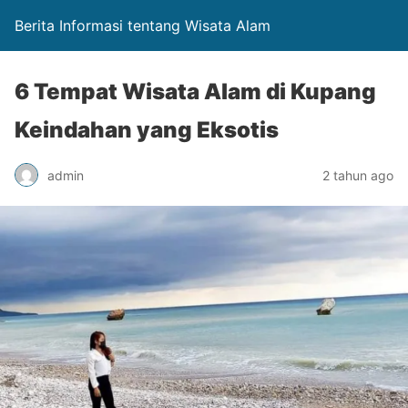
Berita Informasi tentang Wisata Alam
6 Tempat Wisata Alam di Kupang
Keindahan yang Eksotis
admin
2 tahun ago