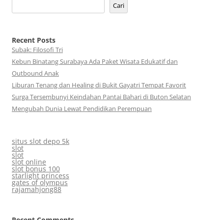
Cari
Recent Posts
Subak: Filosofi Tri
Kebun Binatang Surabaya Ada Paket Wisata Edukatif dan
Outbound Anak
Liburan Tenang dan Healing di Bukit Gayatri Tempat Favorit
Surga Tersembunyi Keindahan Pantai Bahari di Buton Selatan
Mengubah Dunia Lewat Pendidikan Perempuan
situs slot depo 5k
slot
slot
slot online
slot bonus 100
starlight princess
gates of olympus
rajamahjong88
Recent Comments