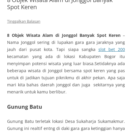
Spot Keren
Tinggalkan Balasan
8 Objek Wisata Alam di Jonggol Banyak Spot Keren
–
Nama Jonggol sering di lupakan gara gara jaraknya yang
jauh dari pusat kota. Tapi siapa sangka
slot bet 200
kecamatan yang ada di lokasi Kabupaten Bogor itu
menyimpan potensi wisata yang luar biasa.Setidaknya ada
beberapa wisata di Jonggol bersama spot keren yang pas
untuk di jadikan tujuan piknikmu di akhir pekan. Apa saja
mari kita bahas daerah jonggol dan juga sekitarnya yang
menarik untuk kamu berlibur.
Gunung Batu
Gunung Batu terletak lokasi Desa Sukaharja Sukamakmur.
Gunung ini realtif entng di daki gara gara ketinggian hanya