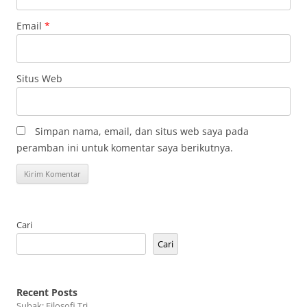
Email
*
Situs Web
Simpan nama, email, dan situs web saya pada
peramban ini untuk komentar saya berikutnya.
Cari
Cari
Recent Posts
Subak: Filosofi Tri