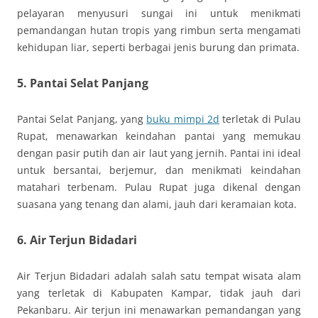
pelayaran menyusuri sungai ini untuk menikmati
pemandangan hutan tropis yang rimbun serta mengamati
kehidupan liar, seperti berbagai jenis burung dan primata.
5. Pantai Selat Panjang
Pantai Selat Panjang, yang
buku mimpi 2d
terletak di Pulau
Rupat, menawarkan keindahan pantai yang memukau
dengan pasir putih dan air laut yang jernih. Pantai ini ideal
untuk bersantai, berjemur, dan menikmati keindahan
matahari terbenam. Pulau Rupat juga dikenal dengan
suasana yang tenang dan alami, jauh dari keramaian kota.
6. Air Terjun Bidadari
Air Terjun Bidadari adalah salah satu tempat wisata alam
yang terletak di Kabupaten Kampar, tidak jauh dari
Pekanbaru. Air terjun ini menawarkan pemandangan yang