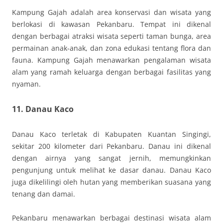
Kampung Gajah adalah area konservasi dan wisata yang
berlokasi di kawasan Pekanbaru. Tempat ini dikenal
dengan berbagai atraksi wisata seperti taman bunga, area
permainan anak-anak, dan zona edukasi tentang flora dan
fauna. Kampung Gajah menawarkan pengalaman wisata
alam yang ramah keluarga dengan berbagai fasilitas yang
nyaman.
11. Danau Kaco
Danau Kaco terletak di Kabupaten Kuantan Singingi,
sekitar 200 kilometer dari Pekanbaru. Danau ini dikenal
dengan airnya yang sangat jernih, memungkinkan
pengunjung untuk melihat ke dasar danau. Danau Kaco
juga dikelilingi oleh hutan yang memberikan suasana yang
tenang dan damai.
Pekanbaru menawarkan berbagai destinasi wisata alam