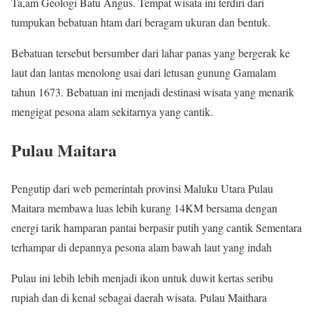
Ta,am Geologi Batu Angus. Tempat wisata ini terdiri dari
tumpukan bebatuan htam dari beragam ukuran dan bentuk.
Bebatuan tersebut bersumber dari lahar panas yang bergerak ke
laut dan lantas menolong usai dari letusan gunung Gamalam
tahun 1673. Bebatuan ini menjadi destinasi wisata yang menarik
mengigat pesona alam sekitarnya yang cantik.
Pulau Maitara
Pengutip dari web pemerintah provinsi Maluku Utara Pulau
Maitara membawa luas lebih kurang 14KM bersama dengan
energi tarik hamparan pantai berpasir putih yang cantik Sementara
terhampar di depannya pesona alam bawah laut yang indah
Pulau ini lebih lebih menjadi ikon untuk duwit kertas seribu
rupiah dan di kenal sebagai daerah wisata. Pulau Maithara