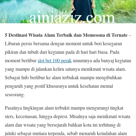
5 Destinasi Wisata Alam Terbaik dan Memesona di Ternate
–
Liburan persis bersama dengan moment untuk beri kesegaran
pikiran dan tubuh dari kegiatan pada di hari hari biasa. Pada
moment berlibur
slot bet 100 perak
umumnya ada banyaj kegiatan
yang mampu di jalankan keliru satunya menikmati wisata alam.
Sebagai Info berlibur ke alam terbukak mampu mengibuhkan
pengaruh yang postif khususnya untuk kesehatan mental
seseorang.
Pasalnya lingkingan alam terbukti mampu mengurangi tingkat
sters, kecemasan, hingga depresi. Misalnya saja menikmati wisata
alam dan wisata yang bersejarah bahkan kota ini terhitung di
juluki sebagai mutiara terpenda, sebab menaruh keindahan alam