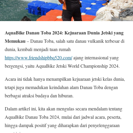
AquaBike Danau Toba 2024: Kejuaraan Dunia Jetski yang
Memukau
– Danau Toba, salah satu danau vulkanik terbesar di
dunia, kembali menjadi tuan rumah
https://www.friendshipbbq520.com/
ajang internasional yang
bergengsi, yaitu AquaBike Jetski World Championship 2024.
Acara ini tidak hanya menampilkan kejuaraan jetski kelas dunia,
tetapi juga memadukan keindahan alam Danau Toba dengan
berbagai atraksi budaya dan hiburan.
Dalam artikel ini, kita akan mengulas secara mendalam tentang
AquaBike Danau Toba 2024, mulai dari jadwal acara, peserta,
hingga dampak positif yang diharapkan dari penyelenggaraan