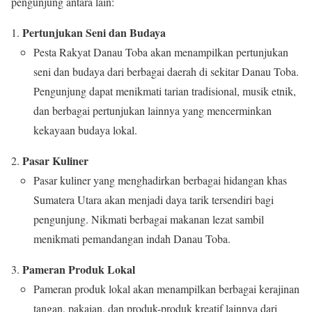
pengunjung antara lain:
Pertunjukan Seni dan Budaya
Pesta Rakyat Danau Toba akan menampilkan pertunjukan
seni dan budaya dari berbagai daerah di sekitar Danau Toba.
Pengunjung dapat menikmati tarian tradisional, musik etnik,
dan berbagai pertunjukan lainnya yang mencerminkan
kekayaan budaya lokal.
Pasar Kuliner
Pasar kuliner yang menghadirkan berbagai hidangan khas
Sumatera Utara akan menjadi daya tarik tersendiri bagi
pengunjung. Nikmati berbagai makanan lezat sambil
menikmati pemandangan indah Danau Toba.
Pameran Produk Lokal
Pameran produk lokal akan menampilkan berbagai kerajinan
tangan, pakaian, dan produk-produk kreatif lainnya dari