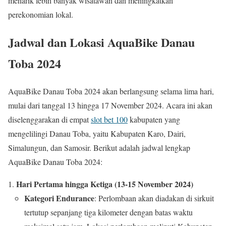
menarik lebih banyak wisatawan dan meningkatkan
perekonomian lokal.
Jadwal dan Lokasi AquaBike Danau
Toba 2024
AquaBike Danau Toba 2024 akan berlangsung selama lima hari,
mulai dari tanggal 13 hingga 17 November 2024. Acara ini akan
diselenggarakan di empat
slot bet 100
kabupaten yang
mengelilingi Danau Toba, yaitu Kabupaten Karo, Dairi,
Simalungun, dan Samosir. Berikut adalah jadwal lengkap
AquaBike Danau Toba 2024:
Hari Pertama hingga Ketiga (13-15 November 2024)
Kategori Endurance
: Perlombaan akan diadakan di sirkuit
tertutup sepanjang tiga kilometer dengan batas waktu