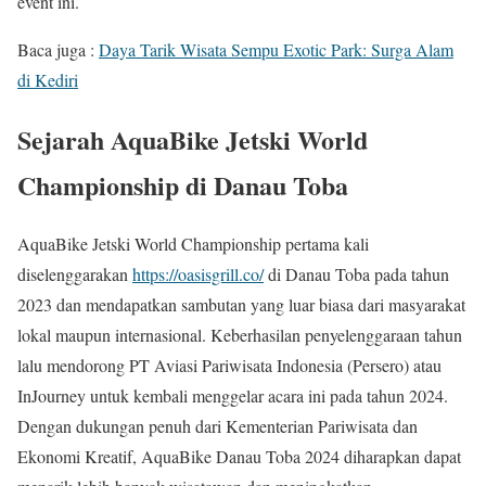
event ini.
Baca juga :
Daya Tarik Wisata Sempu Exotic Park: Surga Alam
di Kediri
Sejarah AquaBike Jetski World
Championship di Danau Toba
AquaBike Jetski World Championship pertama kali
diselenggarakan
https://oasisgrill.co/
di Danau Toba pada tahun
2023 dan mendapatkan sambutan yang luar biasa dari masyarakat
lokal maupun internasional. Keberhasilan penyelenggaraan tahun
lalu mendorong PT Aviasi Pariwisata Indonesia (Persero) atau
InJourney untuk kembali menggelar acara ini pada tahun 2024.
Dengan dukungan penuh dari Kementerian Pariwisata dan
Ekonomi Kreatif, AquaBike Danau Toba 2024 diharapkan dapat