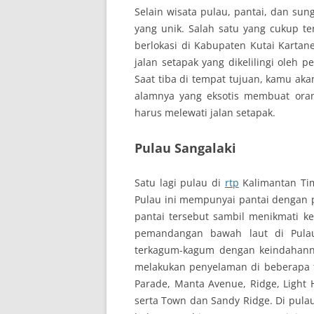
Selain wisata pulau, pantai, dan sun
yang unik. Salah satu yang cukup ter
berlokasi di Kabupaten Kutai Kartan
jalan setapak yang dikelilingi oleh 
Saat tiba di tempat tujuan, kamu ak
alamnya yang eksotis membuat oran
harus melewati jalan setapak.
Pulau Sangalaki
Satu lagi pulau di
rtp
Kalimantan Tim
Pulau ini mempunyai pantai dengan p
pantai tersebut sambil menikmati ke
pemandangan bawah laut di Pulau
terkagum-kagum dengan keindahanny
melakukan penyelaman di beberapa ti
Parade, Manta Avenue, Ridge, Light 
serta Town dan Sandy Ridge. Di pulau