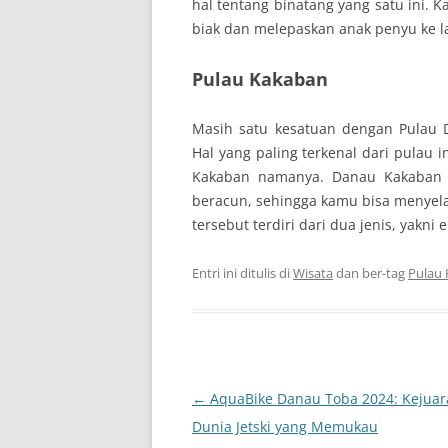
hal tentang binatang yang satu ini.
biak dan melepaskan anak penyu ke la
Pulau Kakaban
Masih satu kesatuan dengan Pulau D
Hal yang paling terkenal dari pulau 
Kakaban namanya. Danau Kakaban m
beracun, sehingga kamu bisa menyel
tersebut terdiri dari dua jenis, yakn
Entri ini ditulis di
Wisata
dan ber-tag
Pulau
Navigasi
←
AquaBike Danau Toba 2024: Kejua
Tulisan
Dunia Jetski yang Memukau