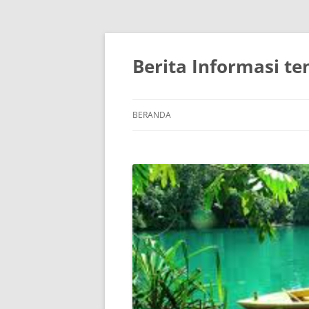
Berita Informasi t
BERANDA