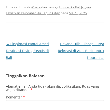
Entri ini ditulis di
Wisata
dan ber-tag
Liburan ke Bali Jangan
Lewatkan Keindahan Air Terjun Gitgit
pada
Mei 13, 2025
.
Navigasi
←
Eksplorasi Pantai Amed
Havana Hills Cilacap Surga
Tulisan
Destinasi Diving Eksotis di
Rekreasi di Atas Bukit untuk
Bali
Liburan
→
Tinggalkan Balasan
Alamat email Anda tidak akan dipublikasikan.
Ruas yang
wajib ditandai
*
Komentar
*