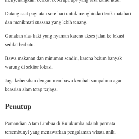
Datang saat pagi atau sore hari untuk menghindari terik matahari
dan menikmati suasana yang lebih tenang.
Gunakan alas kaki yang nyaman karena akses jalan ke lokasi
sedikit berbatu.
Bawa makanan dan minuman sendiri, karena belum banyak
warung di sekitar lokasi.
Jaga kebersihan dengan membawa kembali sampahmu agar
keasrian alam tetap terjaga.
Penutup
Pemandian Alam Limbua di Bulukumba adalah permata
tersembunyi yang menawarkan pengalaman wisata unik.