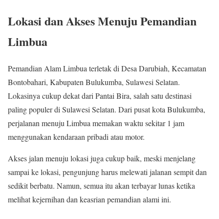
Lokasi dan Akses Menuju Pemandian
Limbua
Pemandian Alam Limbua terletak di Desa Darubiah, Kecamatan
Bontobahari, Kabupaten Bulukumba, Sulawesi Selatan.
Lokasinya cukup dekat dari Pantai Bira, salah satu destinasi
paling populer di Sulawesi Selatan. Dari pusat kota Bulukumba,
perjalanan menuju Limbua memakan waktu sekitar 1 jam
menggunakan kendaraan pribadi atau motor.
Akses jalan menuju lokasi juga cukup baik, meski menjelang
sampai ke lokasi, pengunjung harus melewati jalanan sempit dan
sedikit berbatu. Namun, semua itu akan terbayar lunas ketika
melihat kejernihan dan keasrian pemandian alami ini.